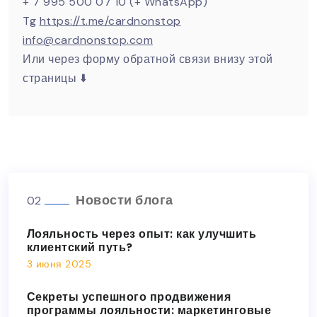
+ 7 995 500 07 10 (+ WhatsApp)
Tg
https://t.me/cardnonstop
info@cardnonstop.com
Или через форму обратной связи внизу этой
страницы ⬇️
Новости блога
02
Лояльность через опыт: как улучшить
клиентский путь?
3 июня 2025
Секреты успешного продвижения
программы лояльности: маркетинговые