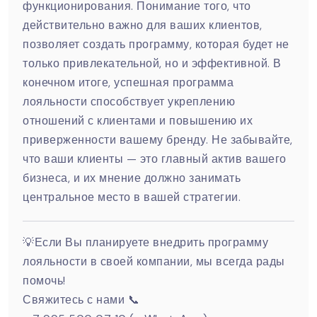
функционирования. Понимание того, что
действительно важно для ваших клиентов,
позволяет создать программу, которая будет не
только привлекательной, но и эффективной. В
конечном итоге, успешная программа
лояльности способствует укреплению
отношений с клиентами и повышению их
приверженности вашему бренду. Не забывайте,
что ваши клиенты — это главный актив вашего
бизнеса, и их мнение должно занимать
центральное место в вашей стратегии.
💡Если Вы планируете внедрить программу
лояльности в своей компании, мы всегда рады
помочь!
Свяжитесь с нами 📞