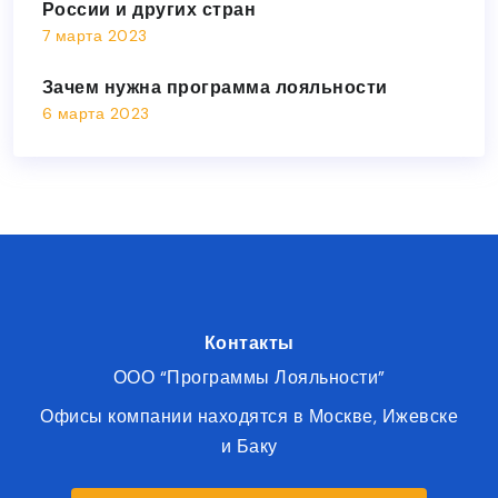
России и других стран
7 марта 2023
Зачем нужна программа лояльности
6 марта 2023
Контакты
ООО “Программы Лояльности”
Офисы компании находятся в Москве, Ижевске
и Баку