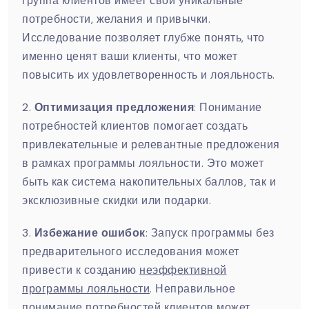
группа клиентов имеет свои уникальные
потребности, желания и привычки.
Исследование позволяет глубже понять, что
именно ценят ваши клиенты, что может
повысить их удовлетворенность и лояльность.
2.
Оптимизация предложения
: Понимание
потребностей клиентов помогает создать
привлекательные и релевантные предложения
в рамках программы лояльности. Это может
быть как система накопительных баллов, так и
эксклюзивные скидки или подарки.
3.
Избежание ошибок
: Запуск программы без
предварительного исследования может
привести к созданию
неэффективной
программы лояльности
. Неправильное
понимание потребностей клиентов может