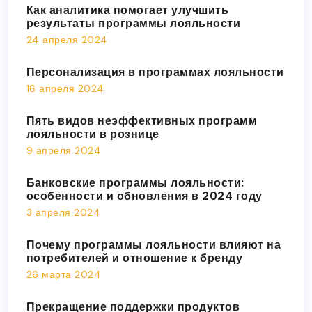
Как аналитика помогает улучшить
результаты программы лояльности
24 апреля 2024
Персонализация в программах лояльности
16 апреля 2024
Пять видов неэффективных программ
лояльности в рознице
9 апреля 2024
Банковские программы лояльности:
особенности и обновления в 2024 году
3 апреля 2024
Почему программы лояльности влияют на
потребителей и отношение к бренду
26 марта 2024
Прекращение поддержки продуктов