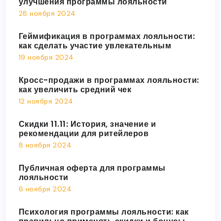
улучшения программы лояльности
28 ноября 2024
Геймификация в программах лояльности:
как сделать участие увлекательным
19 ноября 2024
Кросс-продажи в программах лояльности:
как увеличить средний чек
12 ноября 2024
Скидки 11.11: История, значение и
рекомендации для ритейлеров
8 ноября 2024
Публичная оферта для программы
лояльности
6 ноября 2024
Психология программы лояльности: как